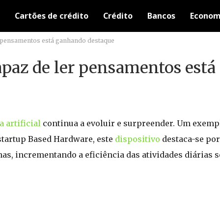
Cartões de crédito
Crédito
Bancos
Econom
er pensamentos está ganhando destaque
capaz de ler pensamentos est
a artificial
continua a evoluir e surpreender. Um exempl
startup Based Hardware, este
dispositivo
destaca-se po
as, incrementando a eficiência das atividades diárias s