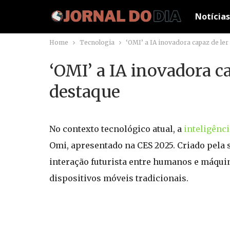
Notícias
Home
Tecnologia
‘OMI’ a IA inovadora capaz de l
‘OMI’ a IA inovadora 
destaque
No contexto tecnológico atual, a
inteligênci
Omi, apresentado na CES 2025. Criado pela 
interação futurista entre humanos e máquin
dispositivos móveis tradicionais.