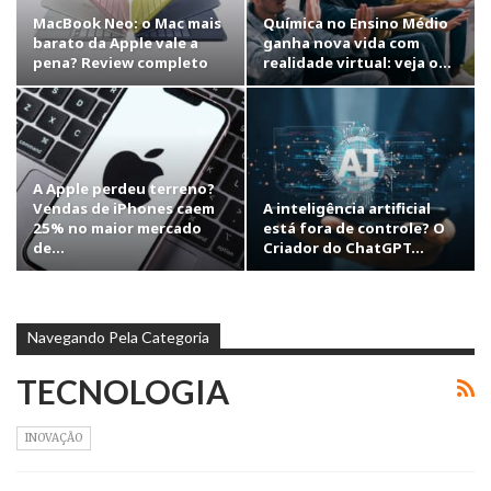
MacBook Neo: o Mac mais
Química no Ensino Médio
barato da Apple vale a
ganha nova vida com
pena? Review completo
realidade virtual: veja o…
A Apple perdeu terreno?
Vendas de iPhones caem
A inteligência artificial
25% no maior mercado
está fora de controle? O
de…
Criador do ChatGPT…
Navegando Pela Categoria
TECNOLOGIA
INOVAÇÃO