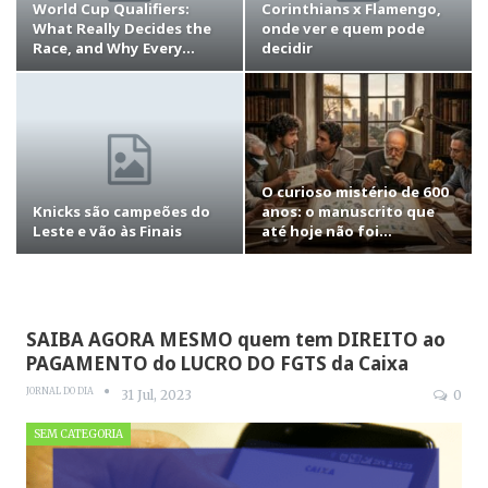
World Cup Qualifiers:
Corinthians x Flamengo,
What Really Decides the
onde ver e quem pode
Race, and Why Every…
decidir
O curioso mistério de 600
Knicks são campeões do
anos: o manuscrito que
Leste e vão às Finais
até hoje não foi…
SAIBA AGORA MESMO quem tem DIREITO ao
PAGAMENTO do LUCRO DO FGTS da Caixa
JORNAL DO DIA
31 Jul, 2023
0
SEM CATEGORIA