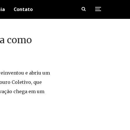
ia
Contato
ba como
reinventou e abriu um
uro Coletivo, que
novação chega em um