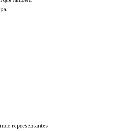
em que também
apa.
uindo representantes