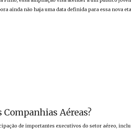
ta Filho, essa ampliação visa atender a um público jov
bora ainda não haja uma data definida para essa nova et
as Companhias Aéreas?
cipação de importantes executivos do setor aéreo, incl