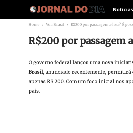
Notícias
Home
Voa Brasil
R$200 por passagem aérea? É possí
R$200 por passagem aér
O governo federal lançou uma nova iniciat
Brasil
, anunciado recentemente, permitirá 
apenas R$ 200. Com um foco inicial nos apo
país.