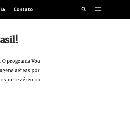
ia
Contato
sil!
m. O programa
Voa
sagens aéreas por
ansporte aéreo no