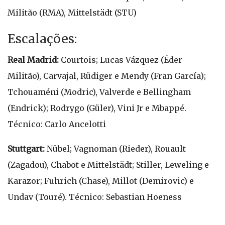
Militão (RMA), Mittelstädt (STU)
Escalações:
Real Madrid:
Courtois; Lucas Vázquez (Éder
Militão), Carvajal, Rüdiger e Mendy (Fran García);
Tchouaméni (Modric), Valverde e Bellingham
(Endrick); Rodrygo (Güler), Vini Jr e Mbappé.
Técnico: Carlo Ancelotti
Stuttgart:
Nübel; Vagnoman (Rieder), Rouault
(Zagadou), Chabot e Mittelstädt; Stiller, Leweling e
Karazor; Fuhrich (Chase), Millot (Demirovic) e
Undav (Touré). Técnico: Sebastian Hoeness