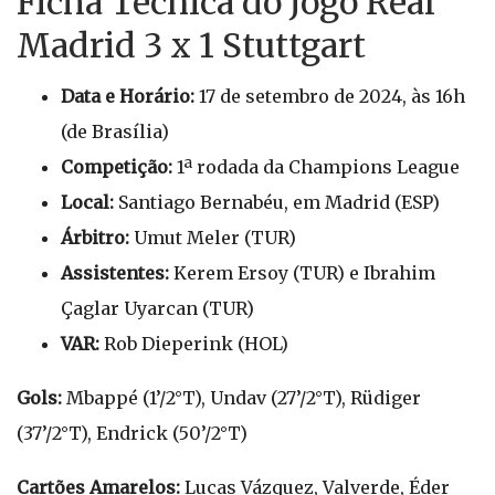
Ficha Técnica do Jogo Real
Madrid 3 x 1 Stuttgart
Data e Horário:
17 de setembro de 2024, às 16h
(de Brasília)
Competição:
1ª rodada da Champions League
Local:
Santiago Bernabéu, em Madrid (ESP)
Árbitro:
Umut Meler (TUR)
Assistentes:
Kerem Ersoy (TUR) e Ibrahim
Çaglar Uyarcan (TUR)
VAR:
Rob Dieperink (HOL)
Gols:
Mbappé (1’/2°T), Undav (27’/2°T), Rüdiger
(37’/2°T), Endrick (50’/2°T)
Cartões Amarelos:
Lucas Vázquez, Valverde, Éder