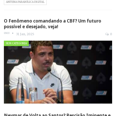
ANTENA PARABÓLICA DIGITAL
O Fenômeno comandando a CBF? Um futuro
possível e desejado, veja!
ENZO
31 Jan, 2025
0
SEM CATEGORIA
Neymar de Volta ao Santos? Rescisão Iminente e