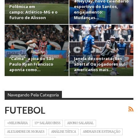
#NeyDay, novo calendário
Polêmica em
esportivo do Santos,
campo: Atlético-MG e o
engajamento:
futuro de Alisson
Mudanças…
“Calma”, a jóia do São
Janela de contratações
Paulo Ryan Francisco
aberta! Os jogadores sul-
aponta como…
americanos mais…
Navegando Pela Categoria
FUTEBOL
+MILIONÁRIA
13º SALÁRIO INSS
ABONO SALARIAL
ALEXANDRE DE MORAES
ANÁLISE TÁTICA
ANIMAIS DE ESTIMAÇÃO