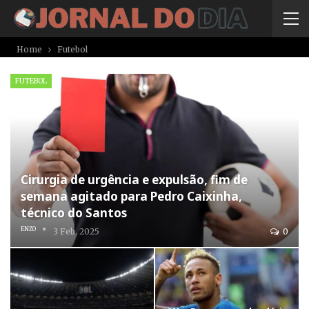
Home
Futebol
FUTEBOL
Cirurgia de urgência e expulsão, fim de
semana agitado para Pedro Caixinha,
técnico do Santos
ENZO
3 Feb, 2025
0