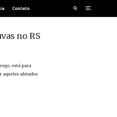
ia
Contato
uvas no RS
rego, está para
r aqueles afetados