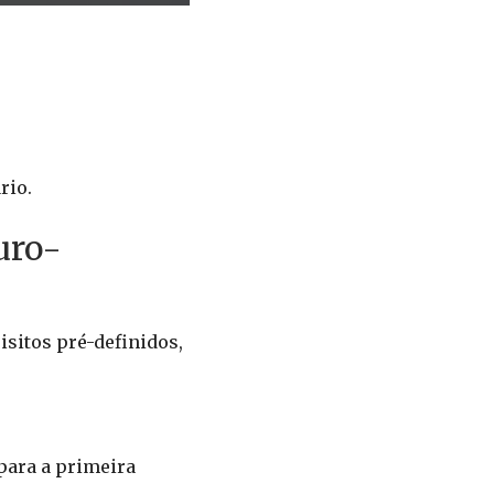
rio.
uro-
sitos pré-definidos,
para a primeira