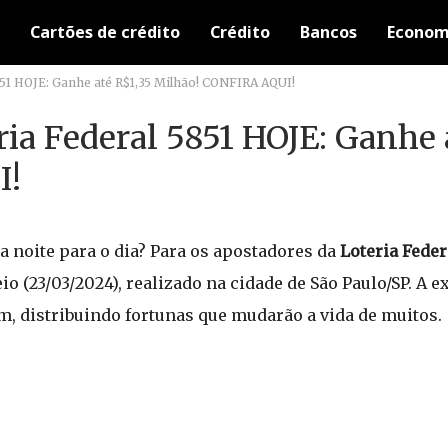
Cartões de crédito
Crédito
Bancos
Econom
851 HOJE: Ganhe até R$1,35 Milhão! CONFIRA AQUI!
ria Federal 5851 HOJE: Ganhe 
I!
a noite para o dia? Para os apostadores da
Loteria Feder
 (23/03/2024), realizado na cidade de São Paulo/SP. A e
m, distribuindo fortunas que mudarão a vida de muitos.