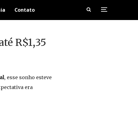
ia
Contato
até R$1,35
al
, esse sonho esteve
xpectativa era