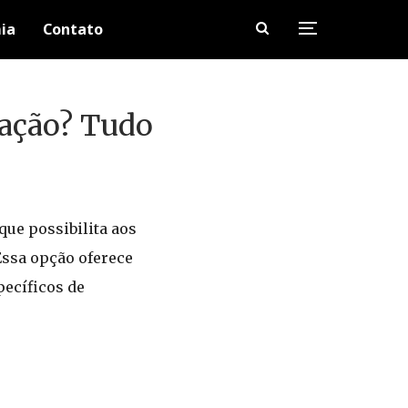
ia
Contato
tação? Tudo
ue possibilita aos
Essa opção oferece
pecíficos de