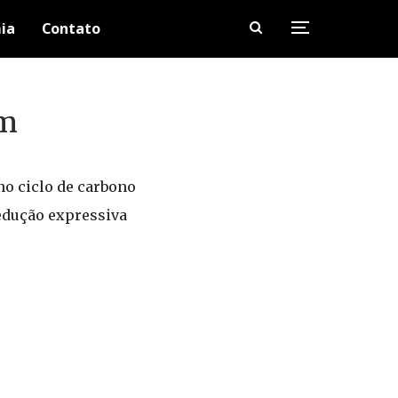
ia
Contato
im
no ciclo de carbono
edução expressiva