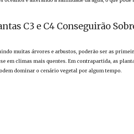
s oceanos e alterando a salinidade da água, o que pode 
ntas C3 e C4 Conseguirão Sobr
uindo muitas árvores e arbustos, poderão ser as primeir
se em climas mais quentes. Em contrapartida, as plant
 podem dominar o cenário vegetal por algum tempo.