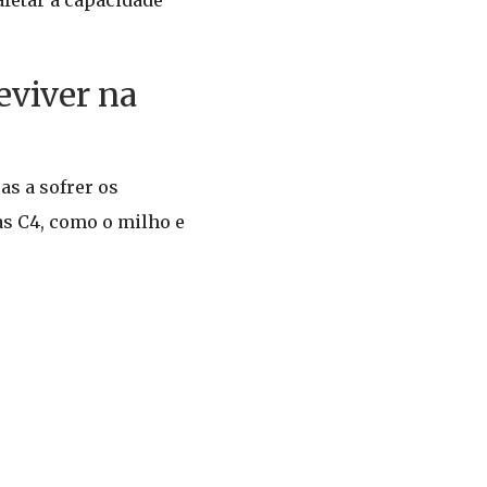
afetar a capacidade
eviver na
as a sofrer os
as C4, como o milho e