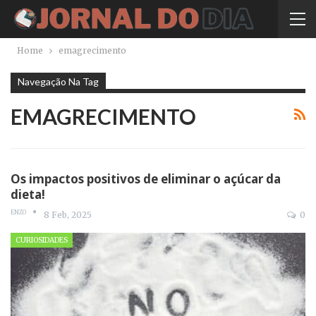
Home
emagrecimento
Navegação Na Tag
EMAGRECIMENTO
Os impactos positivos de eliminar o açúcar da
dieta!
ENZO
8 Feb, 2025
0
CURIOSIDADES