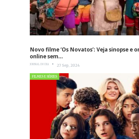
Novo filme ‘Os Novatos’: Veja sinopse e on
online sem…
JORNAL DO DIA
27 Sep, 2024
FILMES E SÉRIES