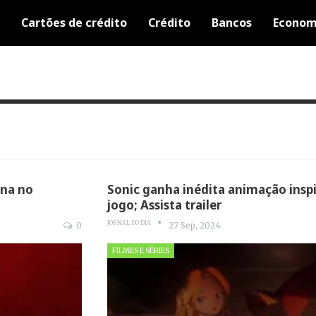
Cartões de crédito
Crédito
Bancos
Econom
ana no
Sonic ganha inédita animação insp
jogo; Assista trailer
JORNAL DO DIA
0
27 Sep, 2024
FILMES E SÉRIES