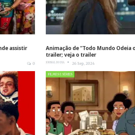
de assistir
Animação de “Todo Mundo Odeia o
trailer; veja o trailer
JORNAL DO DIA
0
26 Sep, 2024
FILMES E SÉRIES