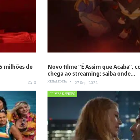
 5 milhões de
Novo filme “É Assim que Acaba”, co
chega ao streaming; saiba onde…
JORNAL DO DIA
0
27 Sep, 2024
FILMES E SÉRIES