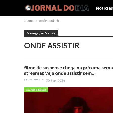
Notícias
Home
onde assistir
Navegação Na Tag
ONDE ASSISTIR
filme de suspense chega na próxima sem
streamer. Veja onde assistir sem…
JORNAL DO DIA
30 Sep, 2024
FILMES E SÉRIES