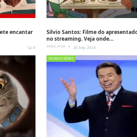
ete encantar
Silvio Santos: Filme do apresentado
no streaming. Veja onde…
JORNAL DO DIA
0
26 Sep, 2024
FILMES E SÉRIES