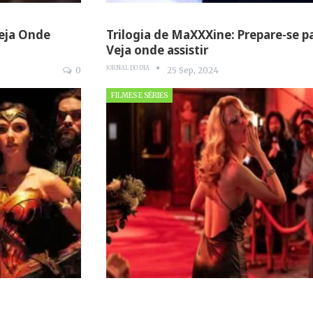
Veja Onde
Trilogia de MaXXXine: Prepare-se pa
Veja onde assistir
JORNAL DO DIA
0
25 Sep, 2024
FILMES E SÉRIES