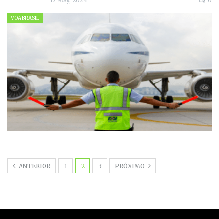
17 May, 2024
0
VOA BRASIL
ANTERIOR
1
2
3
PRÓXIMO