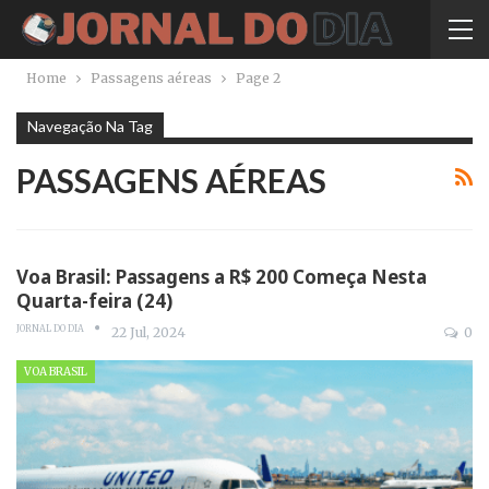
Home
Passagens aéreas
Page 2
Navegação Na Tag
PASSAGENS AÉREAS
Voa Brasil: Passagens a R$ 200 Começa Nesta
Quarta-feira (24)
JORNAL DO DIA
22 Jul, 2024
0
VOA BRASIL