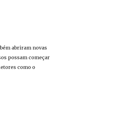
mbém abriram novas
essos possam começar
setores como o