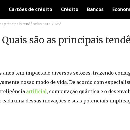
Cartões de crédito
Crédito
Bancos
Econom
 as principais tendências para 2025?
 Quais são as principais tend
s anos tem impactado diversos setores, trazendo consi
amente nosso modo de vida. De acordo com especialist
nteligência
artificial
, computação quântica e o desenvo
r cada uma dessas inovações e suas potenciais implicaç