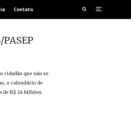
ia
Contato
S/PASEP
do cidadão que não se
no, o calendário de
 de R$ 24 bilhões.