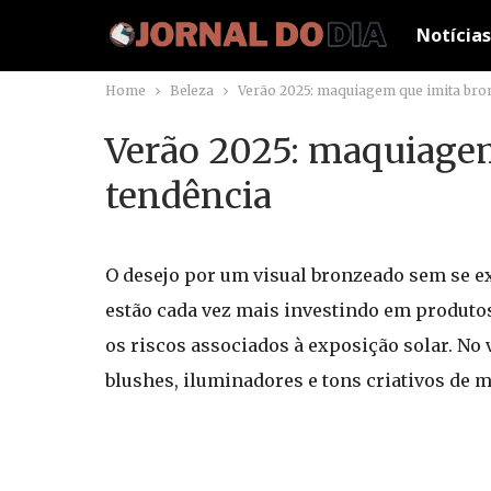
Notícias
Home
Beleza
Verão 2025: maquiagem que imita bron
Verão 2025: maquiagem
tendência
O desejo por um visual bronzeado sem se e
estão cada vez mais investindo em produtos 
os riscos associados à exposição solar. No 
blushes, iluminadores e tons criativos de 