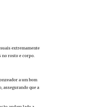
visuais extremamente
 no rosto e corpo.
bronzeador a um bom
ão, assegurando que a
eção andam lado a