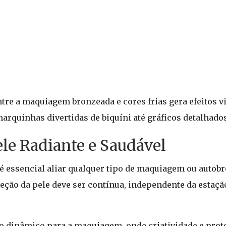
ntre a maquiagem bronzeada e cores frias gera efeitos 
arquinhas divertidas de biquíni até gráficos detalhados
ele Radiante e Saudável
 é essencial aliar qualquer tipo de maquiagem ou auto
teção da pele deve ser contínua, independente da estaç
 dinâmico para a maquiagem, onde criatividade e prot