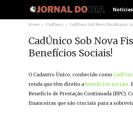
Notícias
Home
CadÚnico
CadÚnico Sob Nova Fiscalização: Sa
CadÚnico Sob Nova Fis
Benefícios Sociais!
O Cadastro Único, conhecido como
CadÚni
renda que têm direito a
benefícios sociais
.
Benefício de Prestação Continuada (BPC). C
financeiras que são cruciais para a sobrevi