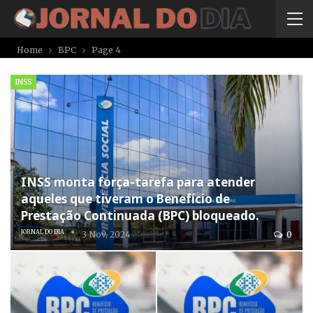
Home
BPC
Page 4
INSS
INSS monta força-tarefa para atender
aqueles que tiveram o Benefício de
Prestação Continuada (BPC) bloqueado.
JORNAL DO DIA
3 Nov, 2024
0