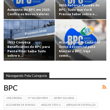
INSS Reforça Revisão do
Aumento do BPC em 2025:
BPC: Tudo que Você
Confira os Novos Valores
Precisa Saber sobre o…
INSS Convoca
Atualização do Cadastro
Beneficiários do BPC para
Único é Essencial para
Pente-Fino: Saiba Tudo
Manter o BPC; Veja
sobre o…
como…
Navegando Pela Categoria
BPC
+MILIONÁRIA
13º SALÁRIO INSS
ABONO SALARIAL
ALEXANDRE DE MORAES
ANÁLISE TÁTICA
ANIMAIS DE ESTIMAÇÃO