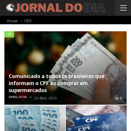
Home
CPF
CPF
Comunicado a todos os brasileiros que
informam o CPF ao comprar em
supermercados
JORNAL DO DIA
24 Nov, 2024
0