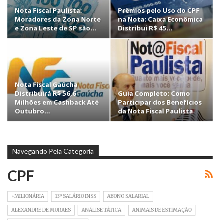
Nota Fiscal Paulista:
Prêmios pelo Uso do CPF
Moradores da Zona Norte
na Nota: Caixa Econômica
e Zona Leste de SP são…
Distribui R$ 45…
Nota Fiscal Gaúcha
Distribuirá R$ 56,6
Guia Completo: Como
Milhões em Cashback Até
Participar dos Benefícios
Outubro…
da Nota Fiscal Paulista
Navegando Pela Categoria
CPF
+MILIONÁRIA
13º SALÁRIO INSS
ABONO SALARIAL
ALEXANDRE DE MORAES
ANÁLISE TÁTICA
ANIMAIS DE ESTIMAÇÃO