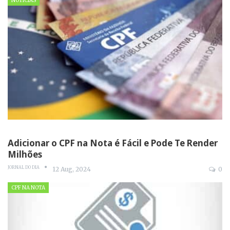
NOTÍCIAS
Adicionar o CPF na Nota é Fácil e Pode Te Render
Milhões
JORNAL DO DIA
12 Aug, 2024
0
CPF NA NOTA