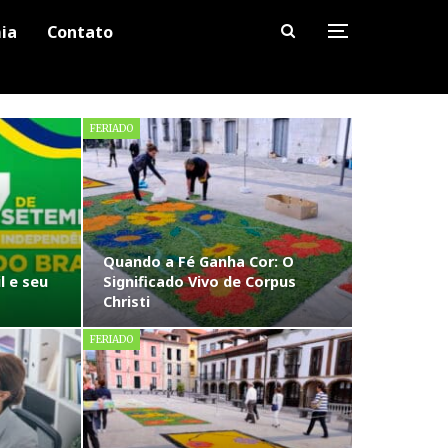
ia
Contato
FERIADO
Quando a Fé Ganha Cor: O
l e seu
Significado Vivo de Corpus
Christi
FERIADO