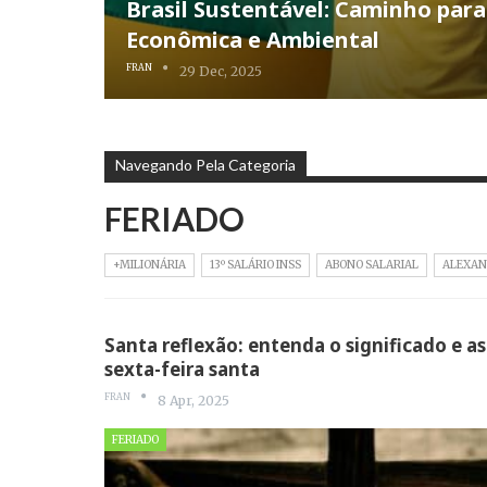
Brasil Sustentável: Caminho par
Econômica e Ambiental
FRAN
29 Dec, 2025
Navegando Pela Categoria
FERIADO
+MILIONÁRIA
13º SALÁRIO INSS
ABONO SALARIAL
ALEXAN
Santa reflexão: entenda o significado e as
sexta-feira santa
FRAN
8 Apr, 2025
FERIADO