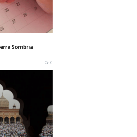
uerra Sombria
0