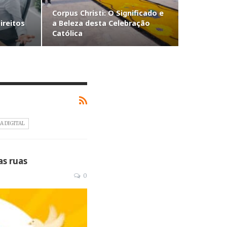
Corpus Christi: O Significado e
ireitos
a Beleza desta Celebração
Católica
A DIGITAL
as ruas
0