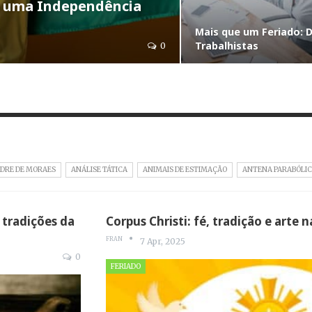
a uma Independência
Mais que um Feriado: D
Trabalhistas
0
DRE DE MORAES
ANÁLISE TÁTICA
ANIMAIS DE ESTIMAÇÃO
ANTENA PARABÓLIC
 tradições da
Corpus Christi: fé, tradição e arte n
FRAN
7 Apr, 2025
0
FERIADO