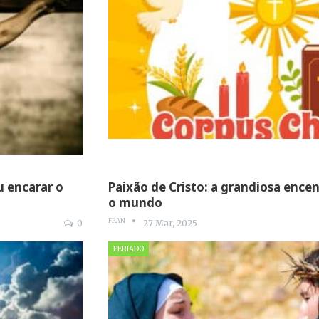
u encarar o
Paixão de Cristo: a grandiosa enc
o mundo
FRAN
0
27 Mar, 2025
FERIADO