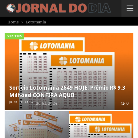
Home
Lotomania
SORTEIOS
Sorteio Lotomania 2649 HOJE: Prêmio R$ 9,3
Milhões! CONFIRA AQUI!
JORNAL DO DIA
20 Jul, 2024
0