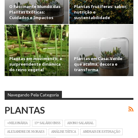
O Fascinante Mundo das
Plantas frutíferas: sabor,
Plantas Exóticas:
nutrição e
Cuidados e Impactos
sustentabilidade
Plantas em movimento: a
Plantas em Casa: Verde
surpreendente dinâmica
que acalma, decora e
do reino vegetal
transforma
Navegando Pela Categoria
PLANTAS
+MILIONÁRIA
13º SALÁRIO INSS
ABONO SALARIAL
ALEXANDRE DE MORAES
ANÁLISE TÁTICA
ANIMAIS DE ESTIMAÇÃO