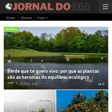
Home
Plantas
Page 3
PLANTAS
Verde que te quero vivo: por que as plantas
são as heroínas do equilíbrio ecológico
FRAN
30 Dec, 2025
0