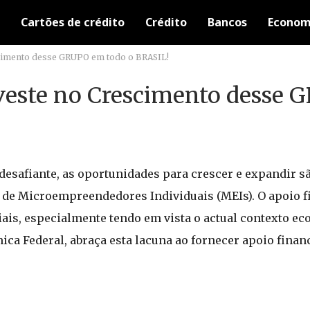
Cartões de crédito
Crédito
Bancos
Econom
cimento desse GRUPO em todo o BRASIL!
veste no Crescimento desse
desafiante, as oportunidades para crescer e expandir 
 de Microempreendedores Individuais (MEIs). O apoio f
is, especialmente tendo em vista o actual contexto eco
ca Federal, abraça esta lacuna ao fornecer apoio finan