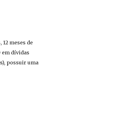
, 12 meses de
0 em dívidas
os), possuir uma
.