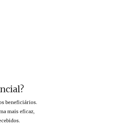
ncial?
s beneficiários.
ma mais eficaz,
ecebidos.