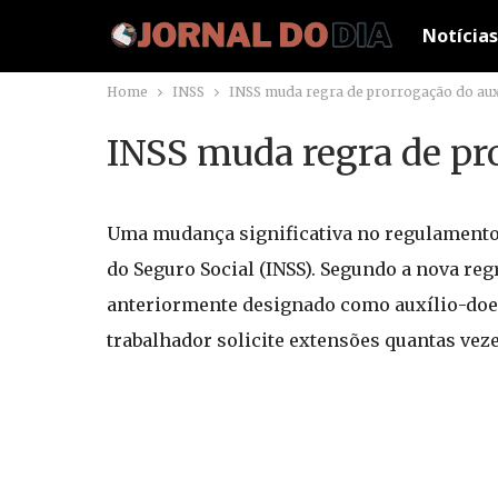
Notícias
Home
INSS
INSS muda regra de prorrogação do au
INSS muda regra de pr
Uma mudança significativa no regulamento 
do Seguro Social (INSS). Segundo a nova re
anteriormente designado como auxílio-doenç
trabalhador solicite extensões quantas vez