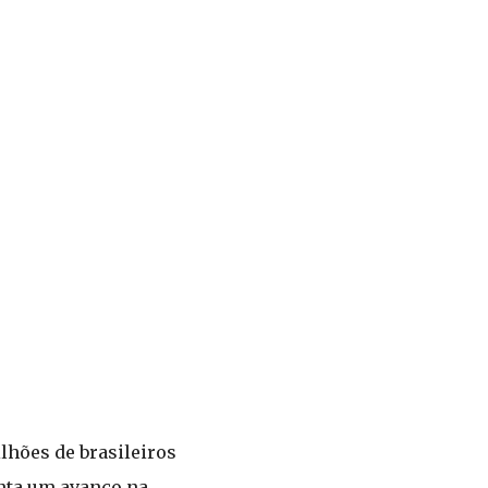
lhões de brasileiros
enta um avanço na