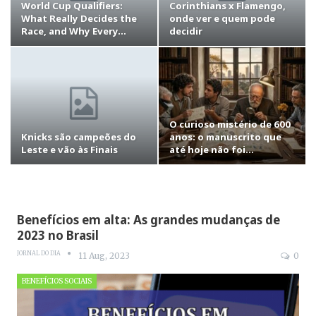
World Cup Qualifiers:
Corinthians x Flamengo,
What Really Decides the
onde ver e quem pode
Race, and Why Every…
decidir
O curioso mistério de 600
Knicks são campeões do
anos: o manuscrito que
Leste e vão às Finais
até hoje não foi…
Benefícios em alta: As grandes mudanças de
2023 no Brasil
JORNAL DO DIA
11 Aug, 2023
0
BENEFÍCIOS SOCIAIS