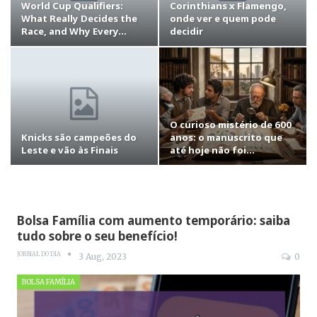
World Cup Qualifiers:
Corinthians x Flamengo,
What Really Decides the
onde ver e quem pode
Race, and Why Every…
decidir
O curioso mistério de 600
Knicks são campeões do
anos: o manuscrito que
Leste e vão às Finais
até hoje não foi…
Bolsa Família com aumento temporário: saiba
tudo sobre o seu benefício!
JORNAL DO DIA
3 Aug, 2023
0
BOLSA FAMÍLIA