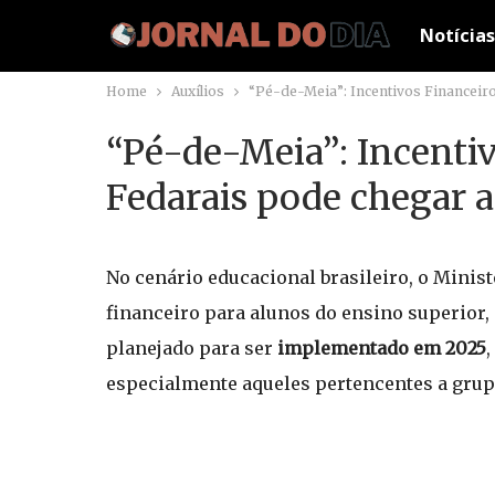
Notícias
Home
Auxílios
“Pé-de-Meia”: Incentivos Financeiro
“Pé-de-Meia”: Incentiv
Fedarais pode chegar a
No cenário educacional brasileiro, o Minis
financeiro para alunos do ensino superior
planejado para ser
implementado em 2025
,
especialmente aqueles pertencentes a gru