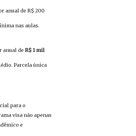
or anual de R$ 200
nima nas aulas.
r anual de
R$ 1 mil
édio. Parcela única
ial para o
grama visa não apenas
adêmico e