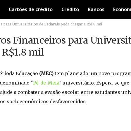
Cartões de crédito
Crédito
Bancos
Econom
s para Universitários de Fedarais pode chegar a R$1.8 mil
os Financeiros para Universit
 R$1.8 mil
térioda Educação
(MEC)
tem planejado um novo program
, denominado “
Pé-de-Meia
” universitário. Espera-se que 
 ajude a combater a evasão escolar entre estudantes univ
pos socioeconômicos desfavorecidos.