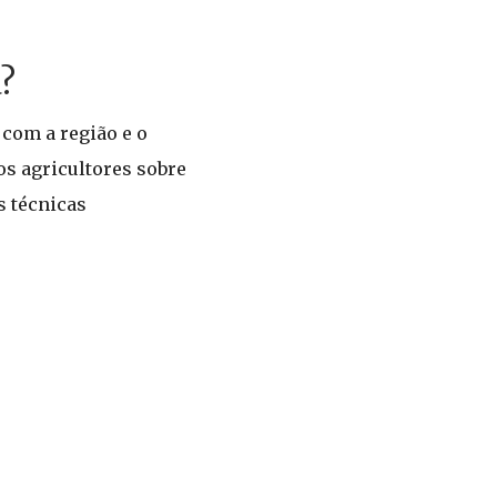
?
com a região e o
os agricultores sobre
s técnicas