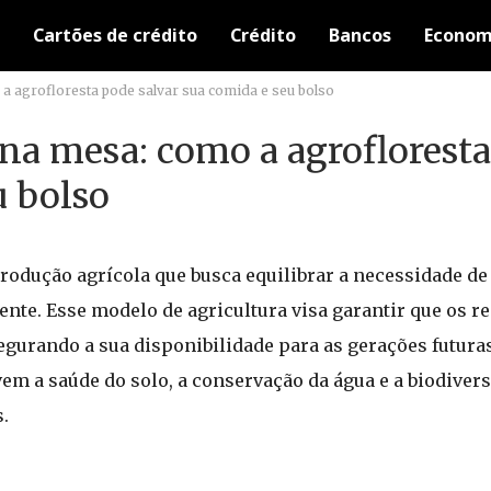
Cartões de crédito
Crédito
Bancos
Econom
 a agrofloresta pode salvar sua comida e seu bolso
o na mesa: como a agroflorest
u bolso
produção agrícola que busca equilibrar a necessidade d
te. Esse modelo de agricultura visa garantir que os r
egurando a sua disponibilidade para as gerações futuras
em a saúde do solo, a conservação da água e a biodivers
.