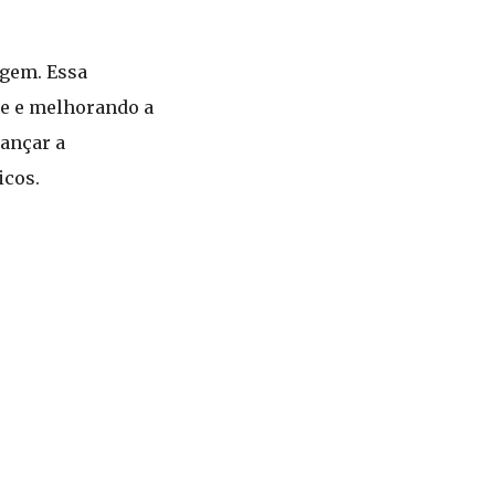
agem. Essa
de e melhorando a
cançar a
icos.