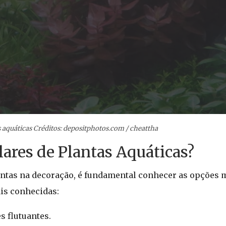
 aquáticas Créditos: depositphotos.com / cheattha
lares de Plantas Aquáticas?
antas na decoração, é fundamental conhecer as opções 
is conhecidas:
s flutuantes.