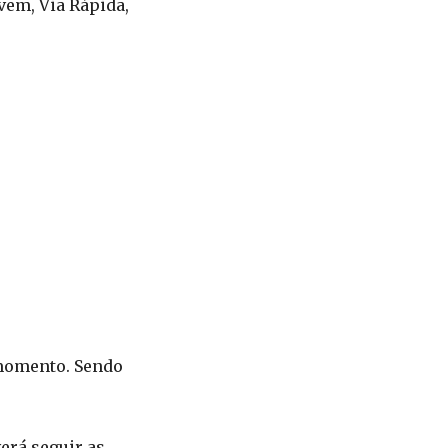
vem, Via Rápida,
 momento. Sendo
erá seguir as