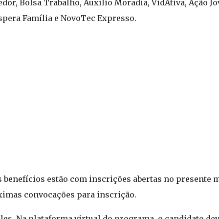
or, Bolsa Trabalho, Auxílio Moradia, VidAtiva, Ação Jo
ospera Família e NovoTec Expresso.
es benefícios estão com inscrições abertas no presente
óximas convocações para inscrição.
es. Na plataforma virtual do programa, o candidato dev