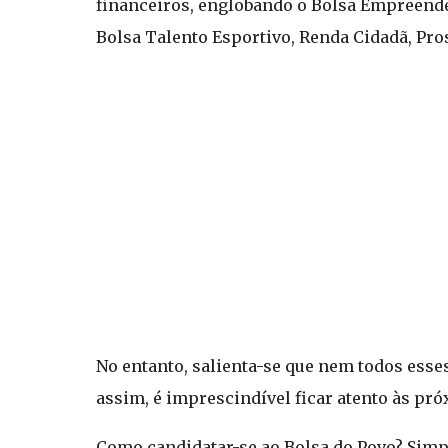
financeiros, englobando o Bolsa Empreended
Bolsa Talento Esportivo, Renda Cidadã, Pr
No entanto, salienta-se que nem todos ess
assim, é imprescindível ficar atento às pr
Como candidatar-se ao Bolsa do Povo? Simpl