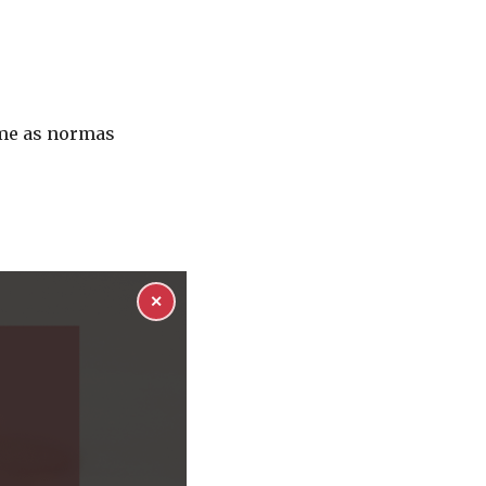
rme as normas
✕