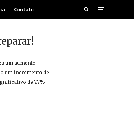
ia
Contato
reparar!
para um aumento
ndo um incremento de
gnificativo de 7.7%