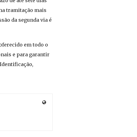
zo de até sete dias
uma tramitação mais
issão da segunda via é
 oferecido em todo o
nais e para garantir
Identificação,