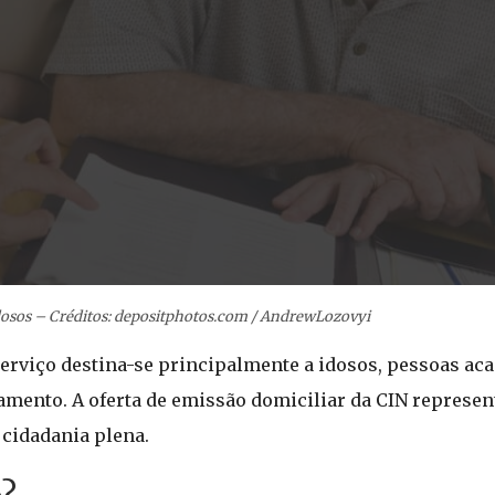
dosos – Créditos: depositphotos.com / AndrewLozovyi
serviço destina-se principalmente a idosos, pessoas ac
amento. A oferta de emissão domiciliar da CIN represe
 cidadania plena.