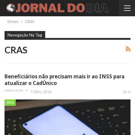
Home
CRAS
Navegação Na Tag
CRAS
Beneficiários não precisam mais ir ao INSS para
atualizar o CadÚnico
JORNAL DO DIA
5 Nov, 2024
0
INSS