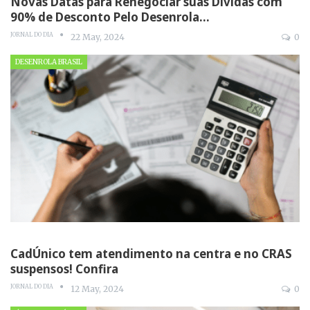
Novas Datas para Renegociar suas Dívidas com
90% de Desconto Pelo Desenrola…
JORNAL DO DIA
22 May, 2024
0
DESENROLA BRASIL
CadÚnico tem atendimento na centra e no CRAS
suspensos! Confira
JORNAL DO DIA
12 May, 2024
0