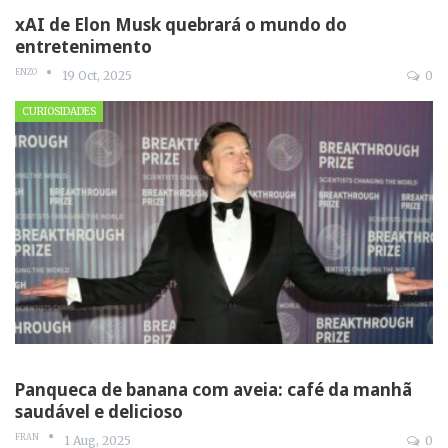
xAI de Elon Musk quebrará o mundo do
entretenimento
ENZO
19 Oct, 2025
0
CURIOSIDADES
Panqueca de banana com aveia: café da manhã
saudável e delicioso
FRAN
1 Aug, 2025
0