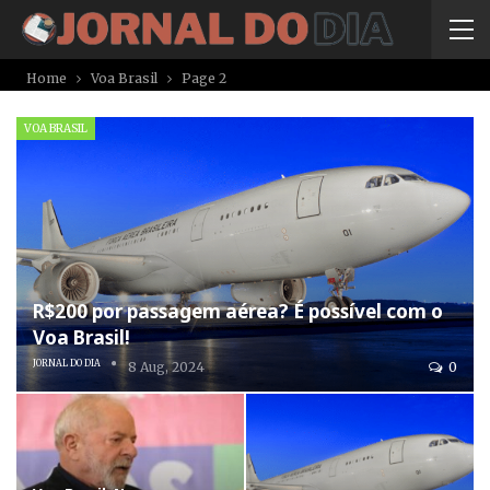
Home
Voa Brasil
Page 2
VOA BRASIL
R$200 por passagem aérea? É possível com o
Voa Brasil!
JORNAL DO DIA
8 Aug, 2024
0