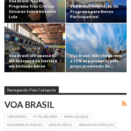
Voa Brasil: Novo
Programa Traz Críticas
Voa Brasil: Ampliação do
Sinceras Sobre Governo
Programa para Novos
Lula
Participantes!
Voa Brasil Ultrapassa 60
Voa Brasil: Não chega nem
Mil Acessos e Se Destaca
a 15% as passagens pelo
em Inclusão Aérea
preço prometido de…
Navegando Pela Categoria
VOA BRASIL
+MILIONÁRIA
13º SALÁRIO INSS
ABONO SALARIAL
ALEXANDRE DE MORAES
ANÁLISE TÁTICA
ANIMAIS DE ESTIMAÇÃO