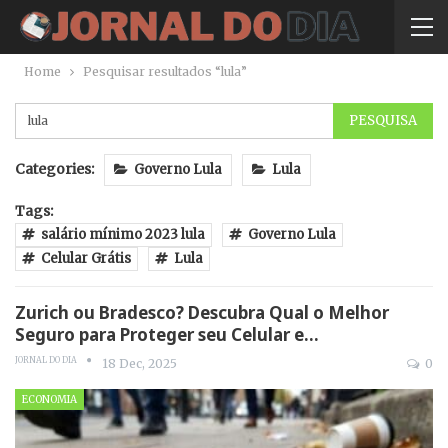
Home
Pesquisar resultados “lula”
Categories:
Governo Lula
Lula
Tags:
salário mínimo 2023 lula
Governo Lula
Celular Grátis
Lula
Zurich ou Bradesco? Descubra Qual o Melhor
Seguro para Proteger seu Celular e…
JORNAL DO DIA
18 Dec, 2025
0
ECONOMIA