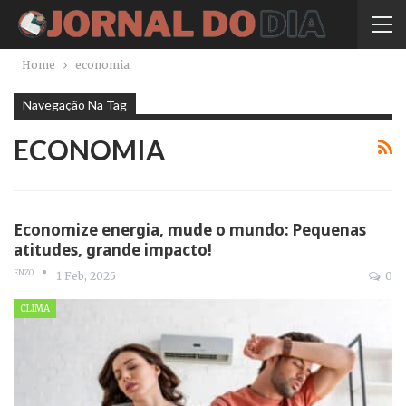
Home
economia
Navegação Na Tag
ECONOMIA
Economize energia, mude o mundo: Pequenas
atitudes, grande impacto!
ENZO
1 Feb, 2025
0
CLIMA