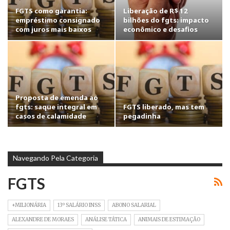
FGTS como garantia:
Liberação de R$ 12
empréstimo consignado
bilhões do fgts: impacto
com juros mais baixos
econômico e desafios
Proposta de emenda ao
fgts: saque integral em
FGTS liberado, mas tem
casos de calamidade
pegadinha
Navegando Pela Categoria
FGTS
+MILIONÁRIA
13º SALÁRIO INSS
ABONO SALARIAL
ALEXANDRE DE MORAES
ANÁLISE TÁTICA
ANIMAIS DE ESTIMAÇÃO