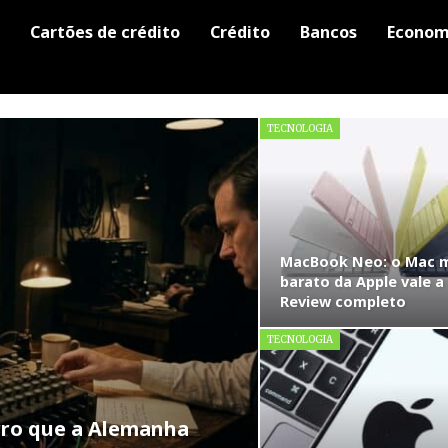
Cartões de crédito
Crédito
Bancos
Econom
TECNOLOGIA
MacBook Neo: o Mac 
barato da Apple vale a
Review completo
TECNOLOGIA
erro que a Alemanha