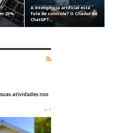
o?
A inteligência artificial está
em 25%
fora de controle? O Criador do
…
ChatGPT…
 suas atividades nos
0