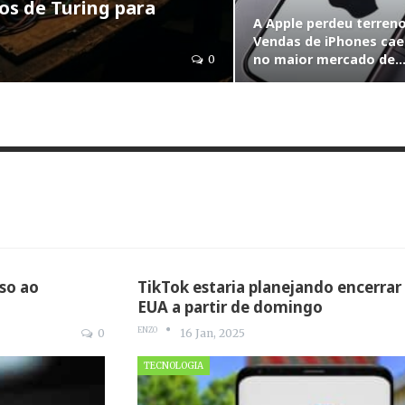
sos de Turing para
A Apple perdeu terren
Vendas de iPhones ca
no maior mercado de
0
sso ao
TikTok estaria planejando encerrar
EUA a partir de domingo
ENZO
0
16 Jan, 2025
TECNOLOGIA