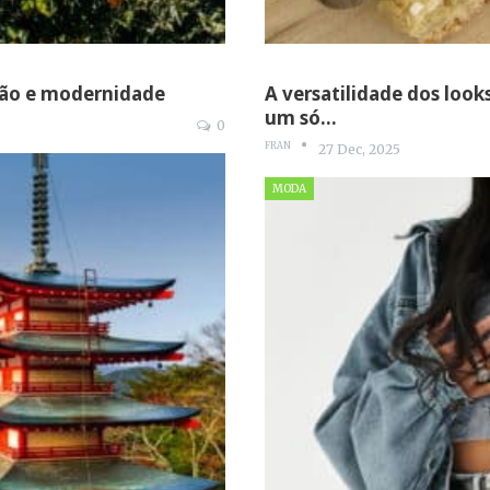
ição e modernidade
A versatilidade dos look
um só…
0
FRAN
27 Dec, 2025
MODA