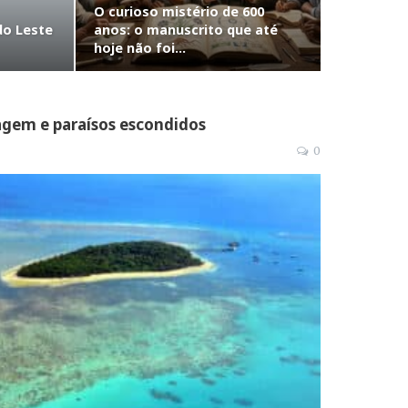
O curioso mistério de 600
do Leste
anos: o manuscrito que até
hoje não foi…
vagem e paraísos escondidos
0