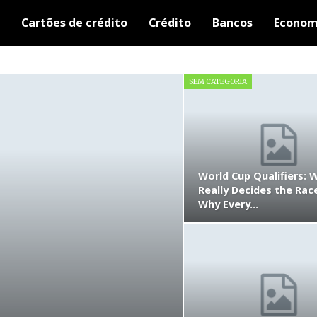
Cartões de crédito
Crédito
Bancos
Econom
SEM CATEGORIA
World Cup Qualifiers: 
Really Decides the Rac
Why Every…