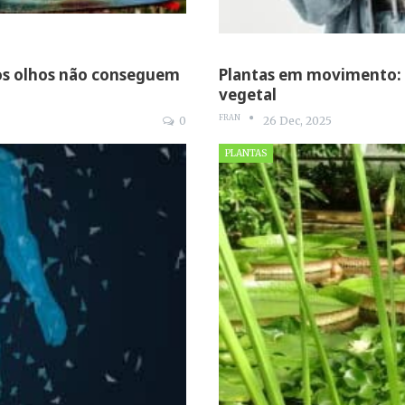
os olhos não conseguem
Plantas em movimento: 
vegetal
FRAN
0
26 Dec, 2025
PLANTAS