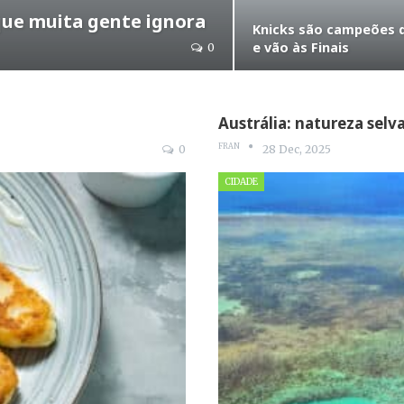
que muita gente ignora
Knicks são campeões 
e vão às Finais
0
Austrália: natureza sel
FRAN
0
28 Dec, 2025
CIDADE