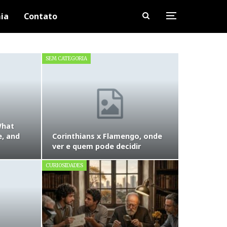
ia
Contato
SEM CATEGORIA
What
e, and
Corinthians x Flamengo, onde
ver e quem pode decidir
CURIOSIDADES