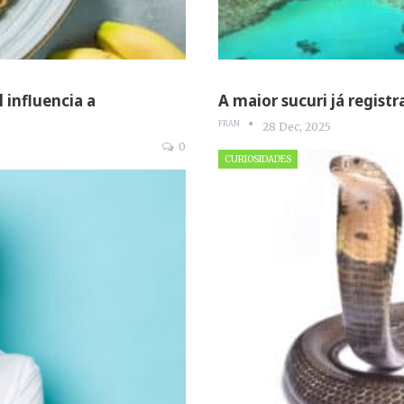
 influencia a
A maior sucuri já regist
FRAN
28 Dec, 2025
0
CURIOSIDADES